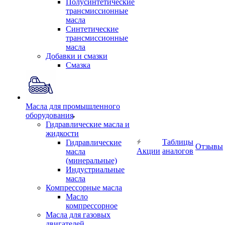
Полусинтетические
трансмиссионные
масла
Синтетические
трансмиссионные
масла
Добавки и смазки
Смазка
Масла для промышленного
оборудования
Гидравлические масла и
жидкости
Таблицы
Гидравлические
Отзывы
Акции
аналогов
масла
(минеральные)
Индустриальные
масла
Компрессорные масла
Масло
компрессорное
Масла для газовых
двигателей