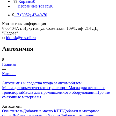
Корзина
0
Избранные товары
0
+7 (3952) 43-40-70
Контактная информация
664047, г. Иркутск, ул. Советская, 109/1, оф. 214 ДЦ
"Ладога"
irkutsk@css-oil.ru
Автохимия
8
Главная
—
Каталог
—
Автохимия и средства ухода за автомобилем
Масла для коммерческого транспорта
Масла для легкового
транспорта
Масла для промышленного оборудования
Прочие
смазочные материалы
—
Автохимия
Очиститель
Добавки в масло КПП
Добавки в моторное
масло
Добавки в топливо бензин
Добавки в топливо