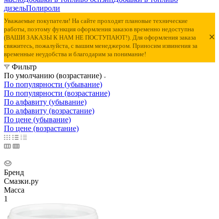
дизель
Полироли
Уважаемые покупатели! На сайте проходят плановые технические
работы, поэтому функция оформления заказов временно недоступна
×
(ВАШИ ЗАКАЗЫ К НАМ НЕ ПОСТУПАЮТ!). Для оформления заказа
свяжитесь, пожалуйста, с вашим менеджером. Приносим извинения за
временные неудобства и благодарим за понимание!
Фильтр
По умолчанию (возрастание)
По популярности (убывание)
По популярности (возрастание)
По алфавиту (убывание)
По алфавиту (возрастание)
По цене (убывание)
По цене (возрастание)
Бренд
Смазки.ру
Масса
1