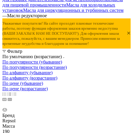
для пищевой промышленности
Масла для холодильных
установок
Масла для циркуляционных и турбинных систем
—
Масло редукторное
Уважаемые покупатели! На сайте проходят плановые технические
работы, поэтому функция оформления заказов временно недоступна
×
(ВАШИ ЗАКАЗЫ К НАМ НЕ ПОСТУПАЮТ!). Для оформления заказа
свяжитесь, пожалуйста, с вашим менеджером. Приносим извинения за
временные неудобства и благодарим за понимание!
Фильтр
По умолчанию (возрастание)
По популярности (убывание)
По популярности (возрастание)
По алфавиту (убывание)
По алфавиту (возрастание)
По цене (убывание)
По цене (возрастание)
Бренд
Repsol
Масса
190