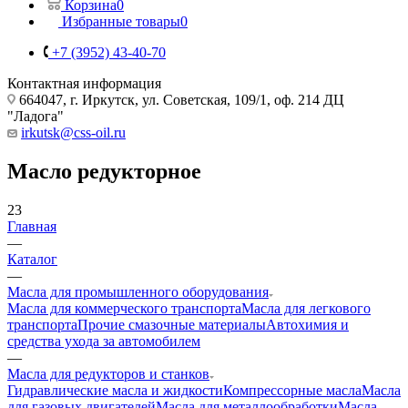
Корзина
0
Избранные товары
0
+7 (3952) 43-40-70
Контактная информация
664047, г. Иркутск, ул. Советская, 109/1, оф. 214 ДЦ
"Ладога"
irkutsk@css-oil.ru
Масло редукторное
23
Главная
—
Каталог
—
Масла для промышленного оборудования
Масла для коммерческого транспорта
Масла для легкового
транспорта
Прочие смазочные материалы
Автохимия и
средства ухода за автомобилем
—
Масла для редукторов и станков
Гидравлические масла и жидкости
Компрессорные масла
Масла
для газовых двигателей
Масла для металлообработки
Масла