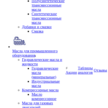
Полусинтетические
трансмиссионные
масла
Синтетические
трансмиссионные
масла
Добавки и смазки
Смазка
Масла для промышленного
оборудования
Гидравлические масла и
жидкости
Таблицы
Гидравлические
Отзывы
Акции
аналогов
масла
(минеральные)
Индустриальные
масла
Компрессорные масла
Масло
компрессорное
Масла для газовых
двигателей