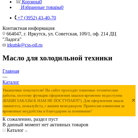
Корзина
0
Избранные товары
0
+7 (3952) 43-40-70
Контактная информация
664047, г. Иркутск, ул. Советская, 109/1, оф. 214 ДЦ
"Ладога"
irkutsk@css-oil.ru
Масло для холодильной техники
Главная
—
Каталог
Уважаемые покупатели! На сайте проходят плановые технические
работы, поэтому функция оформления заказов временно недоступна
×
(ВАШИ ЗАКАЗЫ К НАМ НЕ ПОСТУПАЮТ!). Для оформления заказа
свяжитесь, пожалуйста, с вашим менеджером. Приносим извинения за
временные неудобства и благодарим за понимание!
К сожалению, раздел пуст
В данный момент нет активных товаров
Каталог