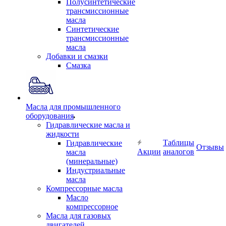
Полусинтетические
трансмиссионные
масла
Синтетические
трансмиссионные
масла
Добавки и смазки
Смазка
Масла для промышленного
оборудования
Гидравлические масла и
жидкости
Таблицы
Гидравлические
Отзывы
Акции
аналогов
масла
(минеральные)
Индустриальные
масла
Компрессорные масла
Масло
компрессорное
Масла для газовых
двигателей