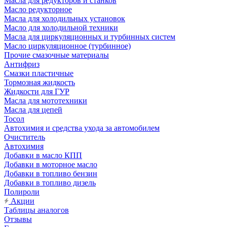
Масла для редукторов и станков
Масло редукторное
Масла для холодильных установок
Масло для холодильной техники
Масла для циркуляционных и турбинных систем
Масло циркуляционное (турбинное)
Прочие смазочные материалы
Антифриз
Смазки пластичные
Тормозная жидкость
Жидкости для ГУР
Масла для мототехники
Масла для цепей
Тосол
Автохимия и средства ухода за автомобилем
Очиститель
Автохимия
Добавки в масло КПП
Добавки в моторное масло
Добавки в топливо бензин
Добавки в топливо дизель
Полироли
Акции
Таблицы аналогов
Отзывы