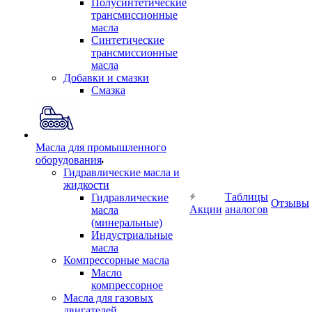
Полусинтетические
трансмиссионные
масла
Синтетические
трансмиссионные
масла
Добавки и смазки
Смазка
Масла для промышленного
оборудования
Гидравлические масла и
жидкости
Таблицы
Гидравлические
Отзывы
Акции
аналогов
масла
(минеральные)
Индустриальные
масла
Компрессорные масла
Масло
компрессорное
Масла для газовых
двигателей