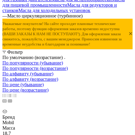
для пищевой промышленности
Масла для редукторов и
станков
Масла для холодильных установок
—
Масло циркуляционное (турбинное)
Уважаемые покупатели! На сайте проходят плановые технические
работы, поэтому функция оформления заказов временно недоступна
×
(ВАШИ ЗАКАЗЫ К НАМ НЕ ПОСТУПАЮТ!). Для оформления заказа
свяжитесь, пожалуйста, с вашим менеджером. Приносим извинения за
временные неудобства и благодарим за понимание!
Фильтр
По умолчанию (возрастание)
По популярности (убывание)
По популярности (возрастание)
По алфавиту (убывание)
По алфавиту (возрастание)
По цене (убывание)
По цене (возрастание)
Бренд
Mobil
Масса
18.7