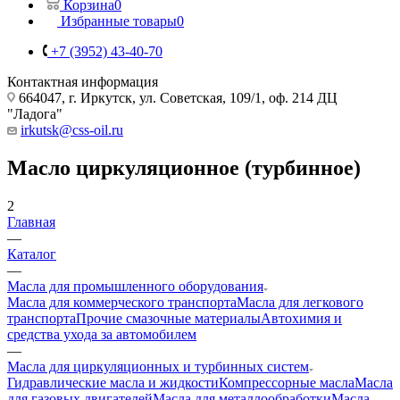
Корзина
0
Избранные товары
0
+7 (3952) 43-40-70
Контактная информация
664047, г. Иркутск, ул. Советская, 109/1, оф. 214 ДЦ
"Ладога"
irkutsk@css-oil.ru
Масло циркуляционное (турбинное)
2
Главная
—
Каталог
—
Масла для промышленного оборудования
Масла для коммерческого транспорта
Масла для легкового
транспорта
Прочие смазочные материалы
Автохимия и
средства ухода за автомобилем
—
Масла для циркуляционных и турбинных систем
Гидравлические масла и жидкости
Компрессорные масла
Масла
для газовых двигателей
Масла для металлообработки
Масла