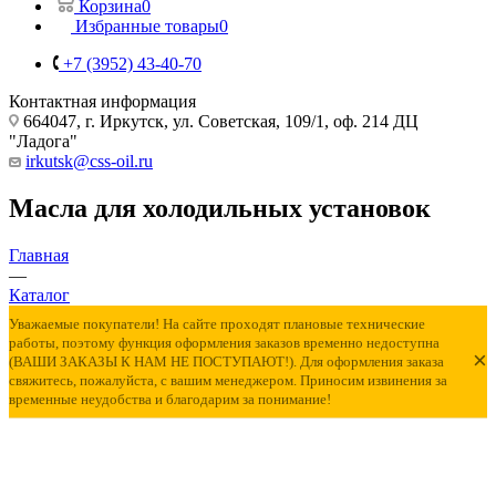
Корзина
0
Избранные товары
0
+7 (3952) 43-40-70
Контактная информация
664047, г. Иркутск, ул. Советская, 109/1, оф. 214 ДЦ
"Ладога"
irkutsk@css-oil.ru
Масла для холодильных установок
Главная
—
Каталог
Уважаемые покупатели! На сайте проходят плановые технические
работы, поэтому функция оформления заказов временно недоступна
×
(ВАШИ ЗАКАЗЫ К НАМ НЕ ПОСТУПАЮТ!). Для оформления заказа
свяжитесь, пожалуйста, с вашим менеджером. Приносим извинения за
временные неудобства и благодарим за понимание!