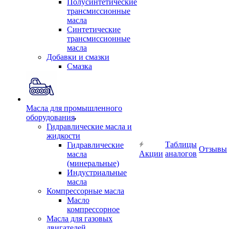
Полусинтетические
трансмиссионные
масла
Синтетические
трансмиссионные
масла
Добавки и смазки
Смазка
Масла для промышленного
оборудования
Гидравлические масла и
жидкости
Таблицы
Гидравлические
Отзывы
Акции
аналогов
масла
(минеральные)
Индустриальные
масла
Компрессорные масла
Масло
компрессорное
Масла для газовых
двигателей