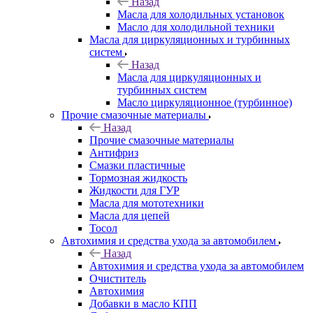
Назад
Масла для холодильных установок
Масло для холодильной техники
Масла для циркуляционных и турбинных
систем
Назад
Масла для циркуляционных и
турбинных систем
Масло циркуляционное (турбинное)
Прочие смазочные материалы
Назад
Прочие смазочные материалы
Антифриз
Смазки пластичные
Тормозная жидкость
Жидкости для ГУР
Масла для мототехники
Масла для цепей
Тосол
Автохимия и средства ухода за автомобилем
Назад
Автохимия и средства ухода за автомобилем
Очиститель
Автохимия
Добавки в масло КПП