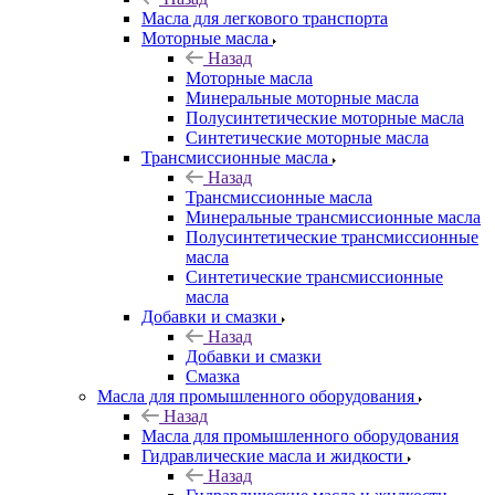
Масла для легкового транспорта
Моторные масла
Назад
Моторные масла
Минеральные моторные масла
Полусинтетические моторные масла
Синтетические моторные масла
Трансмиссионные масла
Назад
Трансмиссионные масла
Минеральные трансмиссионные масла
Полусинтетические трансмиссионные
масла
Синтетические трансмиссионные
масла
Добавки и смазки
Назад
Добавки и смазки
Смазка
Масла для промышленного оборудования
Назад
Масла для промышленного оборудования
Гидравлические масла и жидкости
Назад