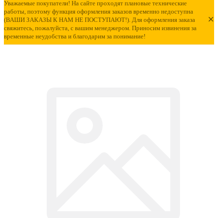
Уважаемые покупатели! На сайте проходят плановые технические
работы, поэтому функция оформления заказов временно недоступна
×
(ВАШИ ЗАКАЗЫ К НАМ НЕ ПОСТУПАЮТ!). Для оформления заказа
свяжитесь, пожалуйста, с вашим менеджером. Приносим извинения за
временные неудобства и благодарим за понимание!