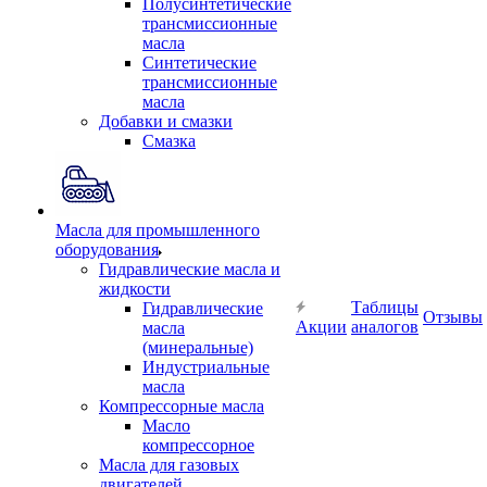
Полусинтетические
трансмиссионные
масла
Синтетические
трансмиссионные
масла
Добавки и смазки
Смазка
Масла для промышленного
оборудования
Гидравлические масла и
жидкости
Таблицы
Гидравлические
Отзывы
Акции
аналогов
масла
(минеральные)
Индустриальные
масла
Компрессорные масла
Масло
компрессорное
Масла для газовых
двигателей