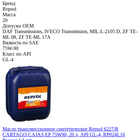
Бренд
Repsol
Масса
20
Допуски OEM
DAF Transmissions, IVECO Transmission, MIL-L-2105 D, ZF TE-
ML 08, ZF TE-ML 17A
Вязкость по SAE
75W-90
Класс по API
GL-4
Масло трансмиссионное синтетическое Repsol 6227/R
CARTAGO CAJAS EP 75W90, 20 л, API GL-4, RP024L16