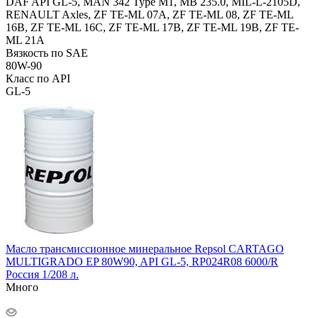
DAF API GL-5, MAN 342 Type M1, MB 235.0, MIL-L-2105D,
RENAULT Axles, ZF TE-ML 07A, ZF TE-ML 08, ZF TE-ML
16B, ZF TE-ML 16C, ZF TE-ML 17B, ZF TE-ML 19B, ZF TE-
ML 21A
Вязкость по SAE
80W-90
Класс по API
GL-5
Масло трансмиссионное минеральное Repsol CARTAGO
MULTIGRADO EP 80W90, API GL-5, RP024R08 6000/R
Россия 1/208 л.
Много