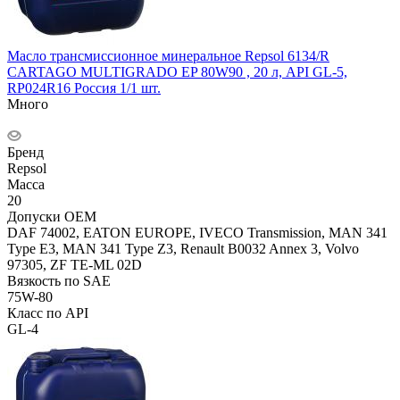
Масло трансмиссионное минеральное Repsol 6134/R
CARTAGO MULTIGRADO EP 80W90 , 20 л, API GL-5,
RP024R16 Россия 1/1 шт.
Много
Бренд
Repsol
Масса
20
Допуски OEM
DAF 74002, EATON EUROPE, IVECO Transmission, MAN 341
Type E3, MAN 341 Type Z3, Renault B0032 Annex 3, Volvo
97305, ZF TE-ML 02D
Вязкость по SAE
75W-80
Класс по API
GL-4