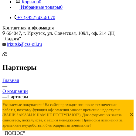
Корзина
0
Избранные товары
0
+7 (3952) 43-40-70
Контактная информация
664047, г. Иркутск, ул. Советская, 109/1, оф. 214 ДЦ
"Ладога"
irkutsk@css-oil.ru
Партнеры
Главная
—
О компании
—
Партнеры
Уважаемые покупатели! На сайте проходят плановые технические
работы, поэтому функция оформления заказов временно недоступна
×
(ВАШИ ЗАКАЗЫ К НАМ НЕ ПОСТУПАЮТ!). Для оформления заказа
свяжитесь, пожалуйста, с вашим менеджером. Приносим извинения за
временные неудобства и благодарим за понимание!
"ПОЛЮС"