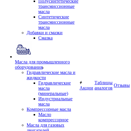
Полусинтетические
трансмиссионные
масла
Синтетические
трансмиссионные
масла
Добавки и смазки
Смазка
Масла для промышленного
оборудования
Гидравлические масла и
жидкости
Таблицы
Гидравлические
Отзывы
Акции
аналогов
масла
(минеральные)
Индустриальные
масла
Компрессорные масла
Масло
компрессорное
Масла для газовых
двигателей