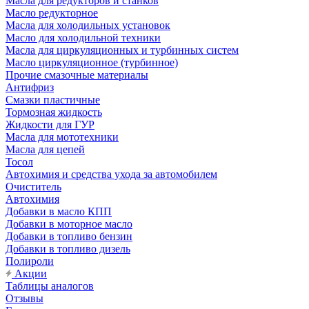
Масла для редукторов и станков
Масло редукторное
Масла для холодильных установок
Масло для холодильной техники
Масла для циркуляционных и турбинных систем
Масло циркуляционное (турбинное)
Прочие смазочные материалы
Антифриз
Смазки пластичные
Тормозная жидкость
Жидкости для ГУР
Масла для мототехники
Масла для цепей
Тосол
Автохимия и средства ухода за автомобилем
Очиститель
Автохимия
Добавки в масло КПП
Добавки в моторное масло
Добавки в топливо бензин
Добавки в топливо дизель
Полироли
Акции
Таблицы аналогов
Отзывы