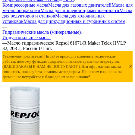
Компрессорные масла
Масла для газовых двигателей
Масла для
металлообработки
Масла для пищевой промышленности
Масла
для редукторов и станков
Масла для холодильных
установок
Масла для циркуляционных и турбинных систем
—
Гидравлические масла (минеральные)
Индустриальные масла
—
Масло гидравлическое Repsol 61671/R Maker Telex HVLP
32, 208 л, Россия 1/1 шт.
Уважаемые покупатели! На сайте проходят плановые технические
работы, поэтому функция оформления заказов временно недоступна
×
(ВАШИ ЗАКАЗЫ К НАМ НЕ ПОСТУПАЮТ!). Для оформления заказа
свяжитесь, пожалуйста, с вашим менеджером. Приносим извинения за
временные неудобства и благодарим за понимание!