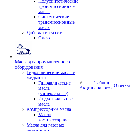
Полусинтетические
трансмиссионные
масла
Синтетические
трансмиссионные
масла
Добавки и смазки
Смазка
Масла для промышленного
оборудования
Гидравлические масла и
жидкости
Таблицы
Гидравлические
Отзывы
Акции
аналогов
масла
(минеральные)
Индустриальные
масла
Компрессорные масла
Масло
компрессорное
Масла для газовых
двигателей