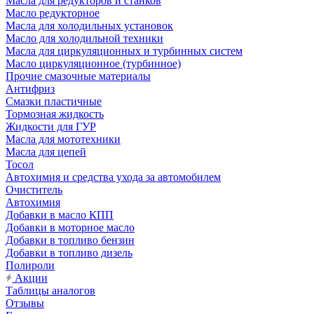
Масла для редукторов и станков
Масло редукторное
Масла для холодильных установок
Масло для холодильной техники
Масла для циркуляционных и турбинных систем
Масло циркуляционное (турбинное)
Прочие смазочные материалы
Антифриз
Смазки пластичные
Тормозная жидкость
Жидкости для ГУР
Масла для мототехники
Масла для цепей
Тосол
Автохимия и средства ухода за автомобилем
Очиститель
Автохимия
Добавки в масло КПП
Добавки в моторное масло
Добавки в топливо бензин
Добавки в топливо дизель
Полироли
Акции
Таблицы аналогов
Отзывы